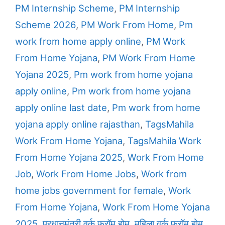
PM Internship Scheme
,
PM Internship
Scheme 2026
,
PM Work From Home
,
Pm
work from home apply online
,
PM Work
From Home Yojana
,
PM Work From Home
Yojana 2025
,
Pm work from home yojana
apply online
,
Pm work from home yojana
apply online last date
,
Pm work from home
yojana apply online rajasthan
,
TagsMahila
Work From Home Yojana
,
TagsMahila Work
From Home Yojana 2025
,
Work From Home
Job
,
Work From Home Jobs
,
Work from
home jobs government for female
,
Work
From Home Yojana
,
Work From Home Yojana
2025
,
प्रधानमंत्री वर्क फ्रॉम होम
,
महिला वर्क फ्रॉम होम