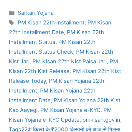
Categories
Sarkari Yojana
Tags
PM Kisan 22th Installment
,
PM Kisan
22th Installment Date
,
PM Kisan 22th
Installment Status
,
PM Kisan 22th
Installment Status Check
,
PM Kisan 22th
Kist Jari
,
PM Kisan 22th Kist Paisa Jari
,
PM
Kisan 22th Kist Release
,
PM Kisan 22th Kist
Release Today
,
PM Kisan Yojana 22th
Installment
,
PM Kisan Yojana 22th
Installment Date
,
PM Kisan Yojana 22th Kist
Kab Aayegi
,
PM Kisan Yojana e-KYC
,
PM
Kisan Yojana e-KYC Update
,
pmkisan.gov.in
,
Tags22वीं किस्त के ₹2000 किसानों को आज से मिलना