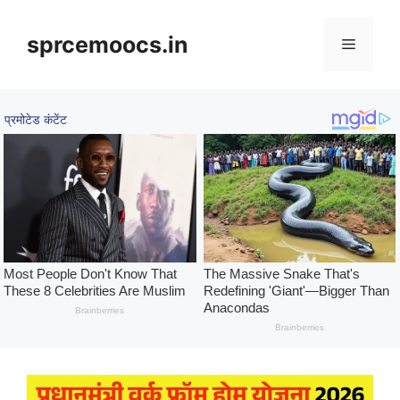
Skip
to
sprcemoocs.in
Menu
content